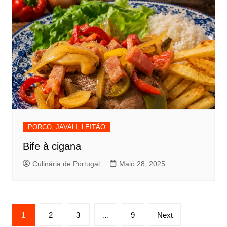
PORCO, JAVALI, LEITÃO
Bife à cigana
Culinária de Portugal
Maio 28, 2025
Paginação
1
2
3
…
9
Next
dos