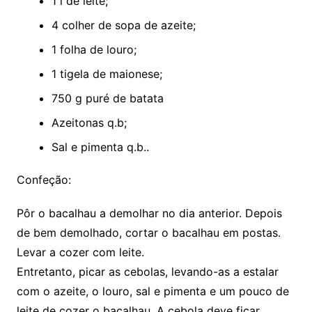
1 l de leite;
4 colher de sopa de azeite;
1 folha de louro;
1 tigela de maionese;
750 g puré de batata
Azeitonas q.b;
Sal e pimenta q.b..
Confeção:
Pôr o bacalhau a demolhar no dia anterior. Depois
de bem demolhado, cortar o bacalhau em postas.
Levar a cozer com leite.
Entretanto, picar as cebolas, levando-as a estalar
com o azeite, o louro, sal e pimenta e um pouco de
leite de cozer o bacalhau. A cebola deve ficar