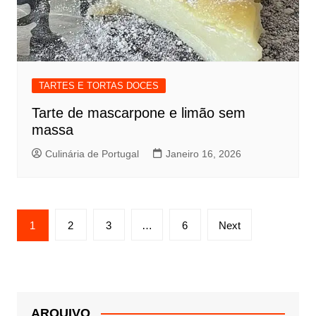
TARTES E TORTAS DOCES
Tarte de mascarpone e limão sem
massa
Culinária de Portugal
Janeiro 16, 2026
Paginação
1
2
3
…
6
Next
dos
conteúdos
ARQUIVO