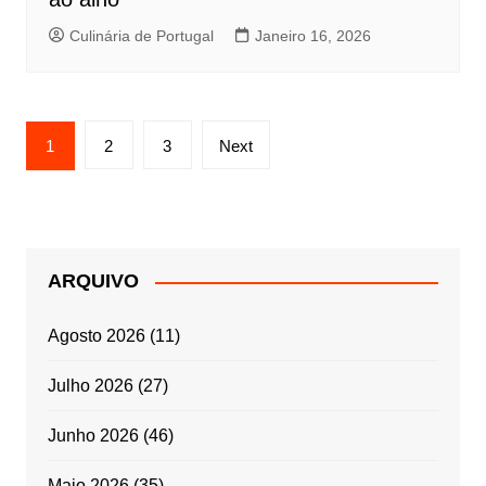
Culinária de Portugal
Janeiro 16, 2026
Paginação
1
2
3
Next
dos
conteúdos
ARQUIVO
Agosto 2026
(11)
Julho 2026
(27)
Junho 2026
(46)
Maio 2026
(35)