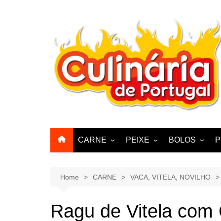
Skip
to
content
CARNE
PEIXE
BOLOS
P
CABRA, CABRITO,
BACALHAU
BOLINHOS
BORREGO
POLVO, LULAS, CHOCO
BISCOITOS
Home
CARNE
VACA, VITELA, NOVILHO
ENCHIIDOS
SARDINHAS E CARAPAUS
PASTELARIA
PORCO, JAVALI, LEITÃO
Ragu de Vitela com
PASTEIS, QU
FRANGO, PERÚ, PATO
CUPCAKES