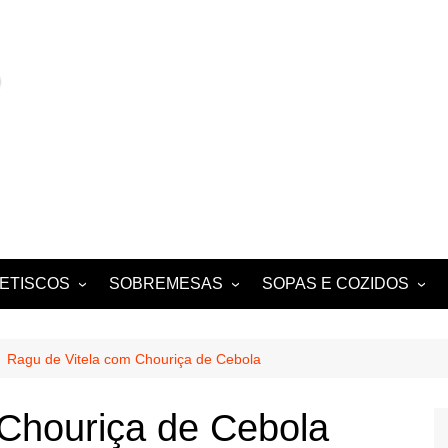
ETISCOS
SOBREMESAS
SOPAS E COZIDOS
MIGAS E AÇORDAS
CONVENTUAIS
COZIDOS
SALADAS
FOLHADOS
ENSOPADOS
Ragu de Vitela com Chouriça de Cebola
PUDINS E CHEESECAKES
ESTUFADOS
 Chouriça de Cebola
EQUES E
TARTES E TORTAS
GUISADOS
DOCES