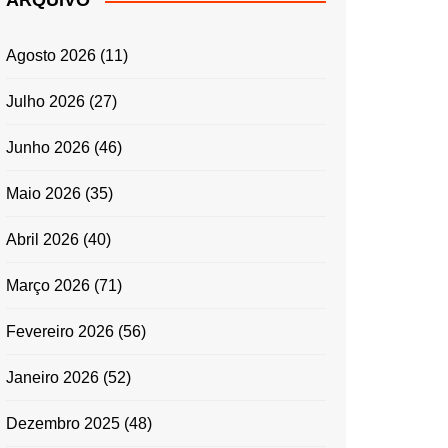
ARQUIVO
ENTRADAS E
ACOMPANHAMENTOS
Agosto 2026
(11)
GRATINADOS
MASSAS
Julho 2026
(27)
SALADAS
Junho 2026
(46)
TEMPEROS
MICRO-ONDAS
Maio 2026
(35)
TRADICIONAL
Abril 2026
(40)
PORTUGUESA
QUICHES
Março 2026
(71)
ÉPOCAS FESTIVAS
PÁSCOA
Fevereiro 2026
(56)
Janeiro 2026
(52)
Dezembro 2025
(48)