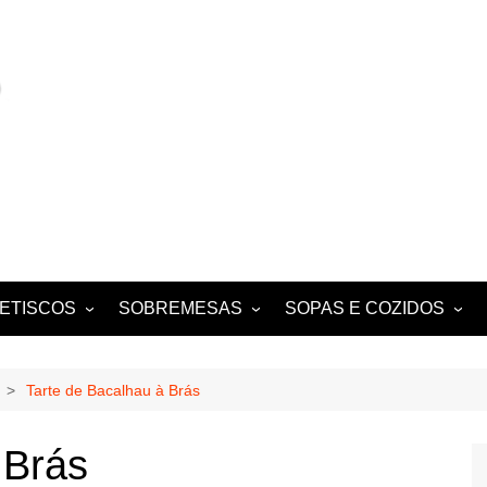
ETISCOS
SOBREMESAS
SOPAS E COZIDOS
MIGAS E AÇORDAS
CONVENTUAIS
COZIDOS
SALADAS
FOLHADOS
ENSOPADOS
Tarte de Bacalhau à Brás
PUDINS E CHEESECAKES
ESTUFADOS
 Brás
EQUES E
TARTES E TORTAS
GUISADOS
DOCES