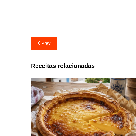
Navegação
Prev
de
artigos
Receitas relacionadas