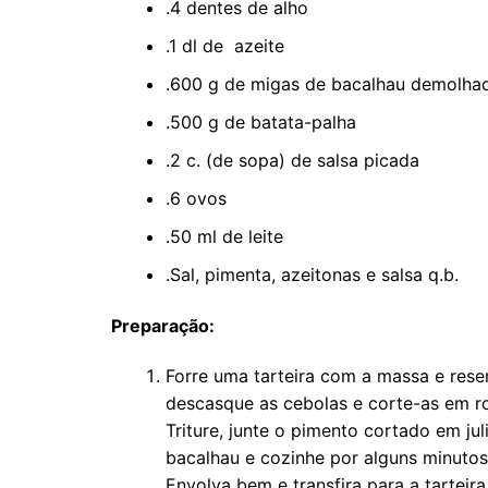
.4 dentes de alho
.1 dl de azeite
.600 g de migas de bacalhau demolha
.500 g de batata-palha
.2 c. (de sopa) de salsa picada
.6 ovos
.50 ml de leite
.Sal, pimenta, azeitonas e salsa q.b.
Preparação:
Forre uma tarteira com a massa e res
descasque as cebolas e corte-as em ro
Triture, junte o pimento cortado em j
bacalhau e cozinhe por alguns minutos.
Envolva bem e transfira para a tarteira