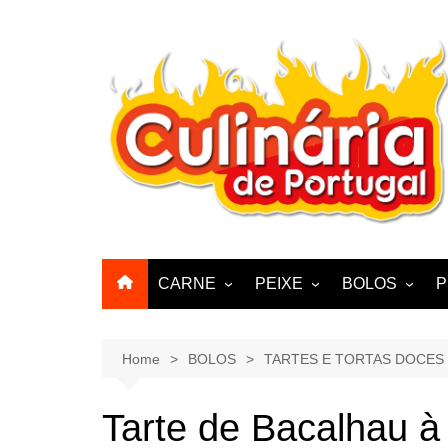
Skip
to
content
CARNE
PEIXE
BOLOS
P
CABRA, CABRITO,
BACALHAU
BOLINHOS
BORREGO
POLVO, LULAS, CHOCO
BISCOITOS
Home
BOLOS
TARTES E TORTAS DOCES
ENCHIIDOS
SARDINHAS E CARAPAUS
PASTELARIA
PORCO, JAVALI, LEITÃO
Tarte de Bacalhau à
PASTEIS, QU
FRANGO, PERÚ, PATO
CUPCAKES