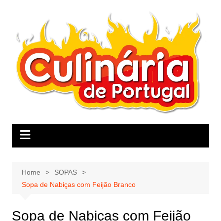
Skip
to
content
Home
SOPAS
Sopa de Nabiças com Feijão Branco
Sopa de Nabiças com Feijão