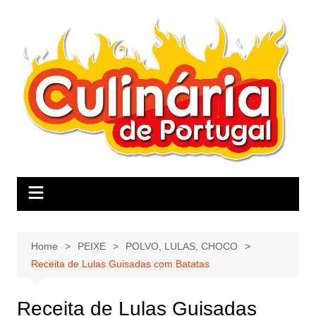
Skip
to
content
Home
PEIXE
POLVO, LULAS, CHOCO
Receita de Lulas Guisadas com Batatas
Receita de Lulas Guisadas