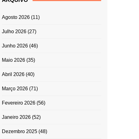
ARQUIVO
ENTRADAS E
ACOMPANHAMENTOS
Agosto 2026
(11)
GRATINADOS
MASSAS
Julho 2026
(27)
SALADAS
Junho 2026
(46)
TEMPEROS
MICRO-ONDAS
Maio 2026
(35)
TRADICIONAL
Abril 2026
(40)
PORTUGUESA
QUICHES
Março 2026
(71)
ÉPOCAS FESTIVAS
PÁSCOA
Fevereiro 2026
(56)
Janeiro 2026
(52)
Dezembro 2025
(48)