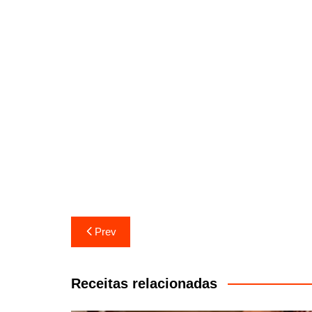
Navegação
Prev
de
artigos
Receitas relacionadas