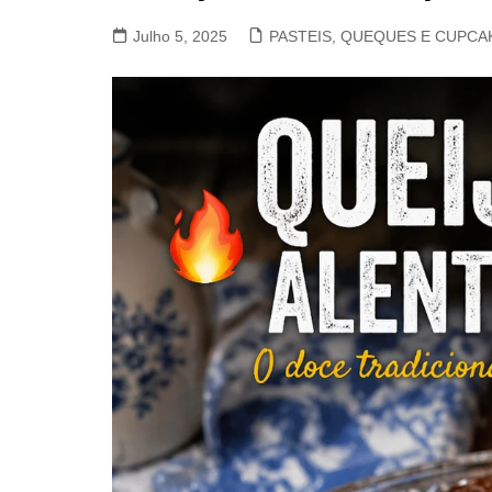
VACA, VITELA, NOVILHO
Julho 5, 2025
PASTEIS, QUEQUES E CUPCA
COELHO E LEBRE