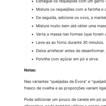
Esmague os requeijões com um garfo (ou
Misture os requeijões com a farinha e 
De seguida, adicione os ovos, a mantei
Misture muito bem até obter uma mas
Verta a massa nas formas (que foram 
Leve-as ao forno durante 30 minutos.
Deixe arrefecer antes de desenformar.
Polvilhe com açúcar em pó e sirva.
Notas:
Nas variantes “queijadas de Évora” e “queijad
fresco de ovelha e as proporções variam lige
Pode adicionar um pouco de canela em pó pa
alternativa, pode também utilizar a canela e