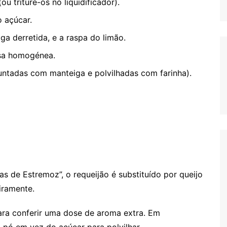
 triture-os no liquidificador).
o açúcar.
ga derretida, e a raspa do limão.
sa homogénea.
untadas com manteiga e polvilhadas com farinha).
as de Estremoz”, o requeijão é substituído por queijo
iramente.
ra conferir uma dose de aroma extra. Em
m pó em vez do açúcar para polvilhar.