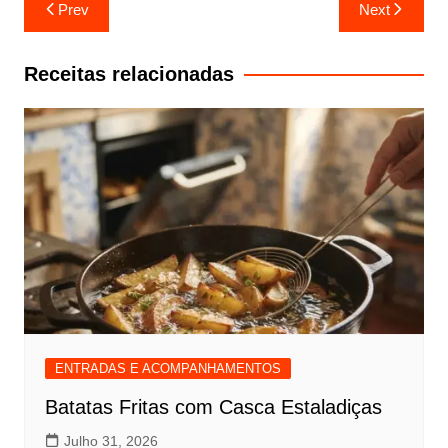
Navegação
Prev
Next
de
artigos
Receitas relacionadas
ENTRADAS E ACOMPANHAMENTOS
Batatas Fritas com Casca Estaladiças
Julho 31, 2026