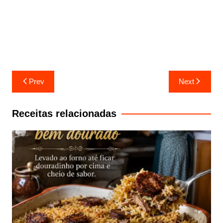
Navegação
Prev
Next
de
artigos
Receitas relacionadas