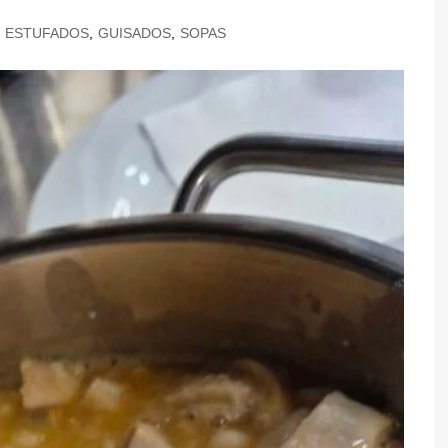
TARTES E TORTAS
ESTUFADOS
,
GUISADOS
,
SOPAS
DOCES