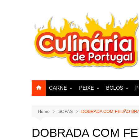
Skip
to
content
CARNE
PEIXE
BOLOS
P
CABRA, CABRITO,
BACALHAU
BOLINHOS
BORREGO
POLVO, LULAS, CHOCO
BISCOITOS
Home
SOPAS
DOBRADA COM FEIJÃO BR
ENCHIIDOS
SARDINHAS E CARAPAUS
PASTELARIA
PORCO, JAVALI, LEITÃO
DOBRADA COM FE
PASTEIS, QU
FRANGO, PERÚ, PATO
CUPCAKES