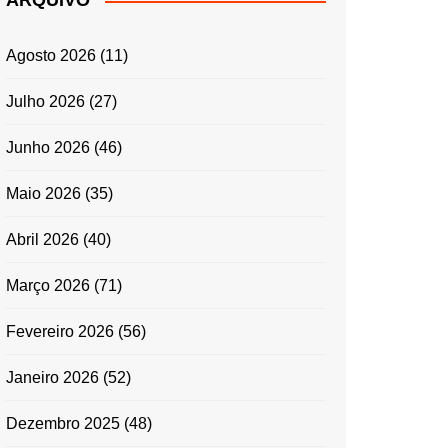
ARQUIVO
ENTRADAS E
ACOMPANHAMENTOS
Agosto 2026
(11)
GRATINADOS
MASSAS
Julho 2026
(27)
SALADAS
Junho 2026
(46)
TEMPEROS
MICRO-ONDAS
Maio 2026
(35)
TRADICIONAL
Abril 2026
(40)
PORTUGUESA
QUICHES
Março 2026
(71)
ÉPOCAS FESTIVAS
PÁSCOA
Fevereiro 2026
(56)
Janeiro 2026
(52)
Dezembro 2025
(48)