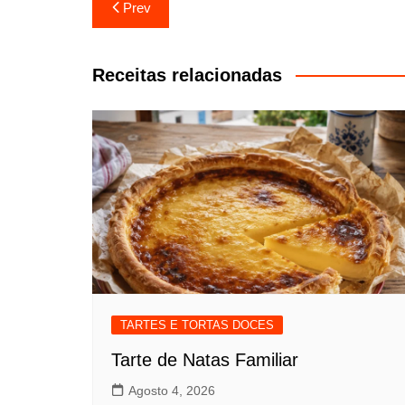
Navegação
Prev
de
artigos
Receitas relacionadas
TARTES E TORTAS DOCES
Tarte de Natas Familiar
Agosto 4, 2026