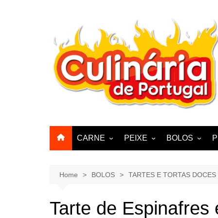
Skip
to
content
CARNE
PEIXE
BOLOS
P
CABRA, CABRITO,
BACALHAU
BOLINHOS
BORREGO
POLVO, LULAS, CHOCO
BISCOITOS
Home
BOLOS
TARTES E TORTAS DOCES
ENCHIIDOS
SARDINHAS E CARAPAUS
PASTELARIA
PORCO, JAVALI, LEITÃO
Tarte de Espinafres
PASTEIS, QU
FRANGO, PERÚ, PATO
CUPCAKES