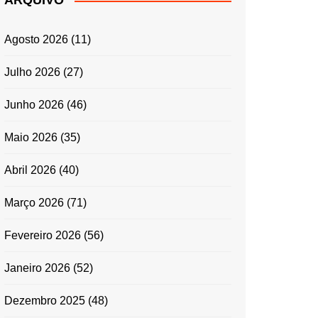
ARQUIVO
ENTRADAS E
ACOMPANHAMENTOS
Agosto 2026
(11)
GRATINADOS
MASSAS
Julho 2026
(27)
SALADAS
Junho 2026
(46)
TEMPEROS
MICRO-ONDAS
Maio 2026
(35)
TRADICIONAL
Abril 2026
(40)
PORTUGUESA
QUICHES
Março 2026
(71)
ÉPOCAS FESTIVAS
PÁSCOA
Fevereiro 2026
(56)
Janeiro 2026
(52)
Dezembro 2025
(48)