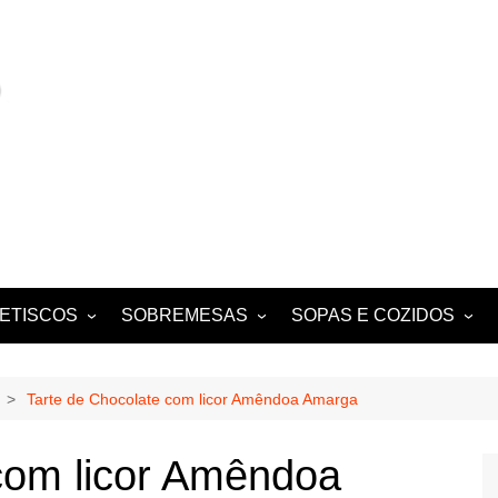
ETISCOS
SOBREMESAS
SOPAS E COZIDOS
MIGAS E AÇORDAS
CONVENTUAIS
COZIDOS
SALADAS
FOLHADOS
ENSOPADOS
Tarte de Chocolate com licor Amêndoa Amarga
PUDINS E CHEESECAKES
ESTUFADOS
com licor Amêndoa
EQUES E
TARTES E TORTAS
GUISADOS
DOCES