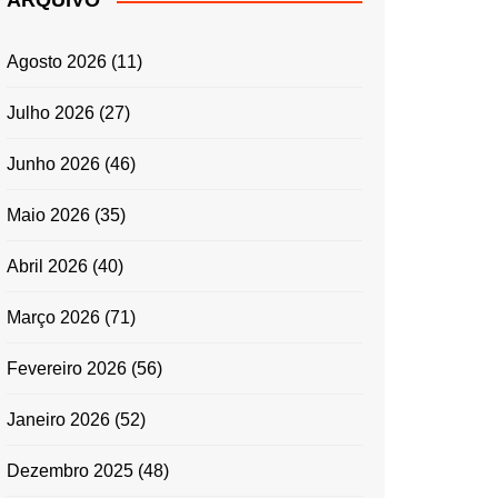
ARQUIVO
ENTRADAS E
ACOMPANHAMENTOS
Agosto 2026
(11)
GRATINADOS
MASSAS
Julho 2026
(27)
SALADAS
Junho 2026
(46)
TEMPEROS
MICRO-ONDAS
Maio 2026
(35)
TRADICIONAL
Abril 2026
(40)
PORTUGUESA
QUICHES
Março 2026
(71)
ÉPOCAS FESTIVAS
PÁSCOA
Fevereiro 2026
(56)
Janeiro 2026
(52)
Dezembro 2025
(48)