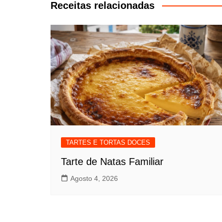
artigos
Receitas relacionadas
TARTES E TORTAS DOCES
Tarte de Natas Familiar
Agosto 4, 2026