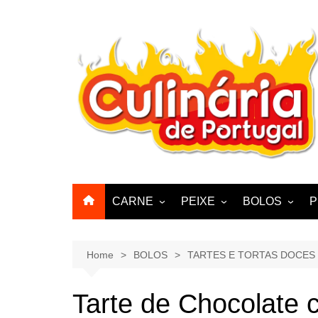
Skip
to
content
CARNE
PEIXE
BOLOS
P
CABRA, CABRITO,
BACALHAU
BOLINHOS
BORREGO
POLVO, LULAS, CHOCO
BISCOITOS
Home
BOLOS
TARTES E TORTAS DOCES
ENCHIIDOS
SARDINHAS E CARAPAUS
PASTELARIA
PORCO, JAVALI, LEITÃO
Tarte de Chocolate 
PASTEIS, QU
FRANGO, PERÚ, PATO
CUPCAKES