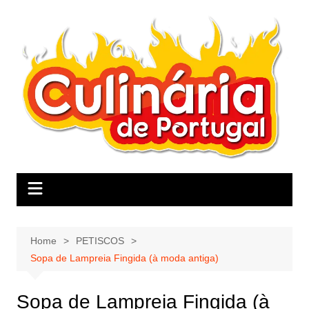
Skip
to
content
Home
PETISCOS
Sopa de Lampreia Fingida (à moda antiga)
Sopa de Lampreia Fingida (à