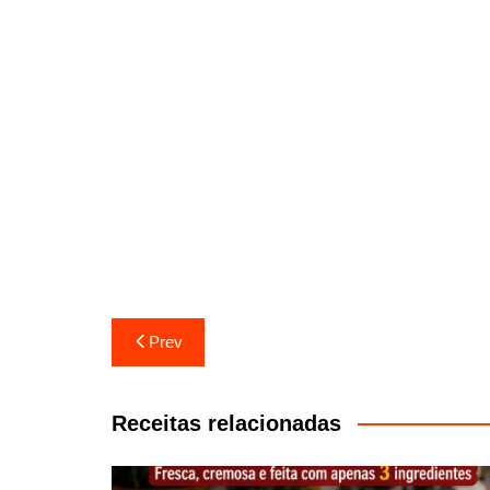
Navegação
Prev
de
artigos
Receitas relacionadas