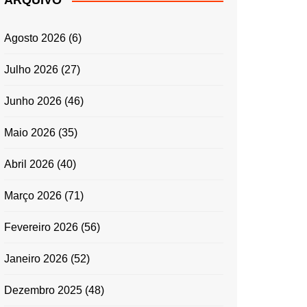
ARQUIVO
ENTRADAS E
ACOMPANHAMENTOS
Agosto 2026
(6)
GRATINADOS
MASSAS
Julho 2026
(27)
SALADAS
Junho 2026
(46)
TEMPEROS
MICRO-ONDAS
Maio 2026
(35)
TRADICIONAL
Abril 2026
(40)
PORTUGUESA
QUICHES
Março 2026
(71)
ÉPOCAS FESTIVAS
PÁSCOA
Fevereiro 2026
(56)
Janeiro 2026
(52)
Dezembro 2025
(48)