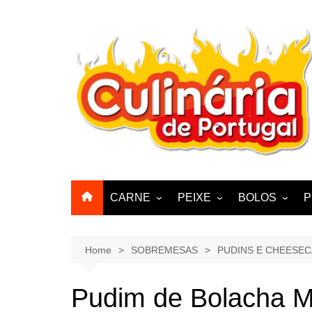
Skip
to
content
CARNE
PEIXE
BOLOS
P
CABRA, CABRITO,
BACALHAU
BOLINHOS
BORREGO
POLVO, LULAS, CHOCO
BISCOITOS
Home
SOBREMESAS
PUDINS E CHEESE
ENCHIIDOS
SARDINHAS E CARAPAUS
PASTELARIA
PORCO, JAVALI, LEITÃO
Pudim de Bolacha M
PASTEIS, QU
FRANGO, PERÚ, PATO
CUPCAKES