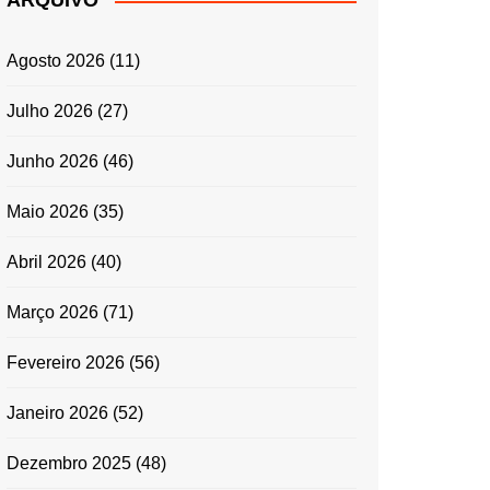
ARQUIVO
ENTRADAS E
ACOMPANHAMENTOS
Agosto 2026
(11)
GRATINADOS
MASSAS
Julho 2026
(27)
SALADAS
Junho 2026
(46)
TEMPEROS
MICRO-ONDAS
Maio 2026
(35)
TRADICIONAL
Abril 2026
(40)
PORTUGUESA
QUICHES
Março 2026
(71)
ÉPOCAS FESTIVAS
PÁSCOA
Fevereiro 2026
(56)
Janeiro 2026
(52)
Dezembro 2025
(48)