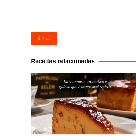
Navegação
Prev
de
artigos
Receitas relacionadas