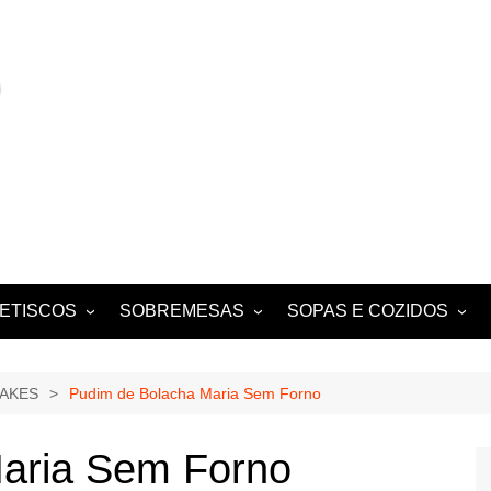
ETISCOS
SOBREMESAS
SOPAS E COZIDOS
MIGAS E AÇORDAS
CONVENTUAIS
COZIDOS
SALADAS
FOLHADOS
ENSOPADOS
CAKES
Pudim de Bolacha Maria Sem Forno
PUDINS E CHEESECAKES
ESTUFADOS
aria Sem Forno
EQUES E
TARTES E TORTAS
GUISADOS
DOCES