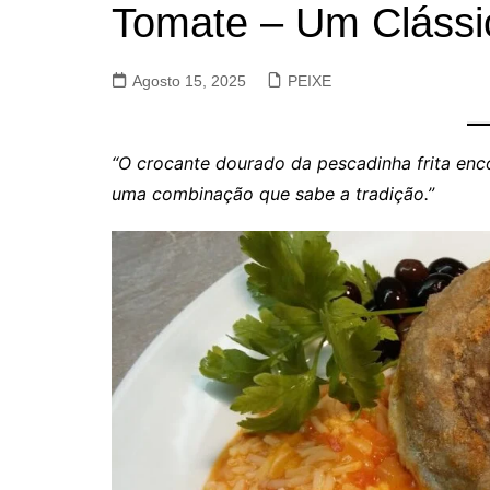
Tomate – Um Clássi
VACA, VITELA, NOVILHO
COELHO E LEBRE
Agosto 15, 2025
PEIXE
“O crocante dourado da pescadinha frita enc
uma combinação que sabe a tradição.”