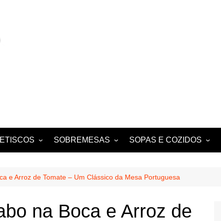
ETISCOS
SOBREMESAS
SOPAS E COZIDOS
MIGAS E AÇORDAS
CONVENTUAIS
COZIDOS
SALADAS
FOLHADOS
ENSOPADOS
a e Arroz de Tomate – Um Clássico da Mesa Portuguesa
PUDINS E CHEESECAKES
ESTUFADOS
bo na Boca e Arroz de
EQUES E
TARTES E TORTAS
GUISADOS
DOCES