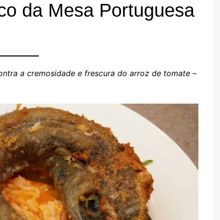
co da Mesa Portuguesa
TARTES E TORTAS
DOCES
ontra a cremosidade e frescura do arroz de tomate –