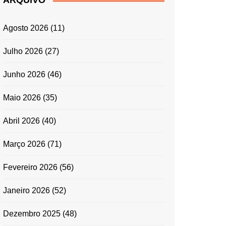
ARQUIVO
ENTRADAS E
ACOMPANHAMENTOS
Agosto 2026
(11)
GRATINADOS
MASSAS
Julho 2026
(27)
SALADAS
Junho 2026
(46)
TEMPEROS
MICRO-ONDAS
Maio 2026
(35)
TRADICIONAL
Abril 2026
(40)
PORTUGUESA
QUICHES
Março 2026
(71)
ÉPOCAS FESTIVAS
PÁSCOA
Fevereiro 2026
(56)
Janeiro 2026
(52)
Dezembro 2025
(48)