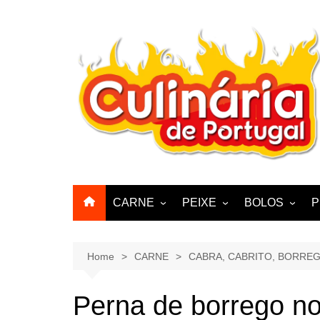
Skip
to
content
CARNE
PEIXE
BOLOS
P
CABRA, CABRITO,
BACALHAU
BOLINHOS
BORREGO
POLVO, LULAS, CHOCO
BISCOITOS
Home
CARNE
CABRA, CABRITO, BORRE
ENCHIIDOS
SARDINHAS E CARAPAUS
PASTELARIA
PORCO, JAVALI, LEITÃO
Perna de borrego no 
PASTEIS, QU
FRANGO, PERÚ, PATO
CUPCAKES