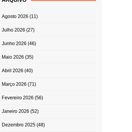
ARQUIVO
ENTRADAS E
ACOMPANHAMENTOS
Agosto 2026
(11)
GRATINADOS
MASSAS
Julho 2026
(27)
SALADAS
Junho 2026
(46)
TEMPEROS
MICRO-ONDAS
Maio 2026
(35)
TRADICIONAL
Abril 2026
(40)
PORTUGUESA
QUICHES
Março 2026
(71)
ÉPOCAS FESTIVAS
PÁSCOA
Fevereiro 2026
(56)
Janeiro 2026
(52)
Dezembro 2025
(48)