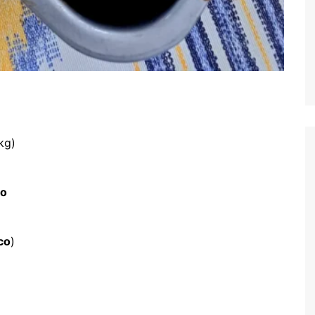
kg)
co
co
)