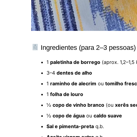
Ingredientes (para 2–3 pessoas)
1
paletinha de borrego
(aprox. 1,2–1,5 
3–4
dentes de alho
1
raminho de alecrim
ou
tomilho fres
1
folha de louro
½
copo de vinho branco
(ou
xerês se
½
copo de água
ou
caldo suave
Sal e pimenta-preta
q.b.
Azeite virgem extra
q.b.