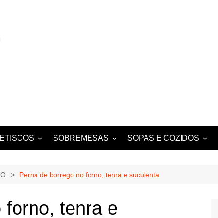
ETISCOS
SOBREMESAS
SOPAS E COZIDOS
MIGAS E AÇORDAS
CONVENTUAIS
COZIDOS
SALADAS
FOLHADOS
ENSOPADOS
GO
Perna de borrego no forno, tenra e suculenta
PUDINS E CHEESECAKES
ESTUFADOS
forno, tenra e
EQUES E
TARTES E TORTAS
GUISADOS
DOCES