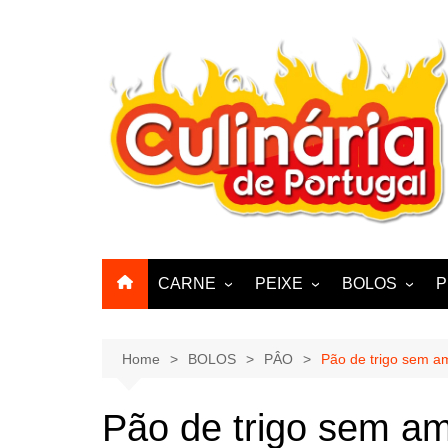
Skip
to
content
CARNE
PEIXE
BOLOS
P
CABRA, CABRITO,
BACALHAU
BOLINHOS
BORREGO
POLVO, LULAS, CHOCO
BISCOITOS
Home
BOLOS
PÂO
Pão de trigo sem a
ENCHIIDOS
SARDINHAS E CARAPAUS
PASTELARIA
PORCO, JAVALI, LEITÃO
Pão de trigo sem a
PASTEIS, QU
FRANGO, PERÚ, PATO
CUPCAKES