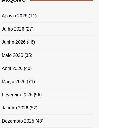
ARQUIVO
ENTRADAS E
ACOMPANHAMENTOS
Agosto 2026
(11)
GRATINADOS
MASSAS
Julho 2026
(27)
SALADAS
Junho 2026
(46)
TEMPEROS
MICRO-ONDAS
Maio 2026
(35)
TRADICIONAL
Abril 2026
(40)
PORTUGUESA
QUICHES
Março 2026
(71)
ÉPOCAS FESTIVAS
PÁSCOA
Fevereiro 2026
(56)
Janeiro 2026
(52)
Dezembro 2025
(48)