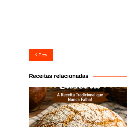
Navegação
Prev
de
artigos
Receitas relacionadas