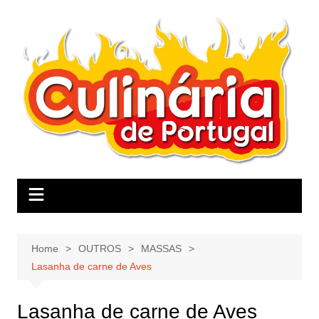
Skip
to
content
Home
OUTROS
MASSAS
Lasanha de carne de Aves
Lasanha de carne de Aves