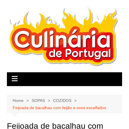
Skip
to
content
Home
SOPAS
COZIDOS
Feijoada de bacalhau com feijão e ovos escalfados
Feijoada de bacalhau com