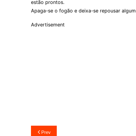
estão prontos.
Apaga-se o fogão e deixa-se repousar algu
Advertisement
Navegação
Prev