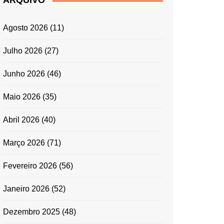
ARQUIVO
ENTRADAS E
ACOMPANHAMENTOS
Agosto 2026
(11)
GRATINADOS
MASSAS
Julho 2026
(27)
SALADAS
Junho 2026
(46)
TEMPEROS
MICRO-ONDAS
Maio 2026
(35)
TRADICIONAL
Abril 2026
(40)
PORTUGUESA
QUICHES
Março 2026
(71)
ÉPOCAS FESTIVAS
PÁSCOA
Fevereiro 2026
(56)
Janeiro 2026
(52)
Dezembro 2025
(48)