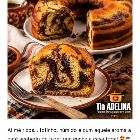
Ai mê ricos… fofinho, húmido e cum aquele aroma a
café acabado de fazer que enche a casa toda!