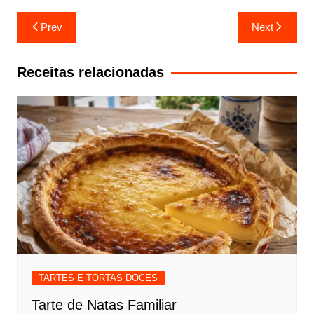
Navegação
Prev
Next
de
artigos
Receitas relacionadas
TARTES E TORTAS DOCES
Tarte de Natas Familiar