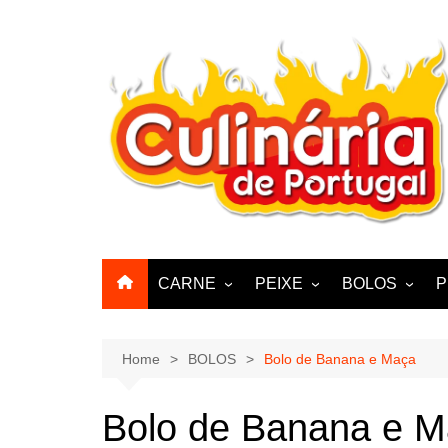
Skip
to
content
CARNE
PEIXE
BOLOS
P
CABRA, CABRITO,
BACALHAU
BOLINHOS
BORREGO
POLVO, LULAS, CHOCO
BISCOITOS
Home
BOLOS
Bolo de Banana e Maça
ENCHIIDOS
SARDINHAS E CARAPAUS
PASTELARIA
PORCO, JAVALI, LEITÃO
Bolo de Banana e 
PASTEIS, QU
FRANGO, PERÚ, PATO
CUPCAKES