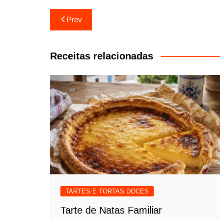
Navegação
Prev
de
artigos
Receitas relacionadas
TARTES E TORTAS DOCES
Tarte de Natas Familiar