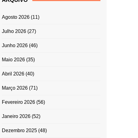
ARQUIVO
ENTRADAS E
ACOMPANHAMENTOS
Agosto 2026
(11)
GRATINADOS
MASSAS
Julho 2026
(27)
SALADAS
Junho 2026
(46)
TEMPEROS
MICRO-ONDAS
Maio 2026
(35)
TRADICIONAL
Abril 2026
(40)
PORTUGUESA
QUICHES
Março 2026
(71)
ÉPOCAS FESTIVAS
PÁSCOA
Fevereiro 2026
(56)
Janeiro 2026
(52)
Dezembro 2025
(48)