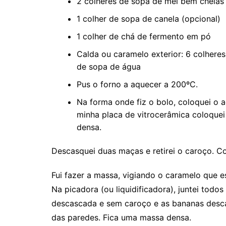
2 colheres de sopa de mel bem cheias
1 colher de sopa de canela (opcional)
1 colher de chá de fermento em pó
Calda ou caramelo exterior: 6 colhere
de sopa de água
Pus o forno a aquecer a 200ºC.
Na forma onde fiz o bolo, coloquei o 
minha placa de vitrocerâmica coloquei n
densa.
Descasquei duas maças e retirei o caroço. C
Fui fazer a massa, vigiando o caramelo que e
Na picadora (ou liquidificadora), juntei todo
descascada e sem caroço e as bananas descas
das paredes. Fica uma massa densa.