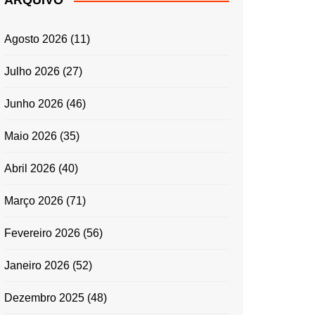
ARQUIVO
ENTRADAS E
ACOMPANHAMENTOS
Agosto 2026
(11)
GRATINADOS
MASSAS
Julho 2026
(27)
SALADAS
Junho 2026
(46)
TEMPEROS
MICRO-ONDAS
Maio 2026
(35)
TRADICIONAL
Abril 2026
(40)
PORTUGUESA
QUICHES
Março 2026
(71)
ÉPOCAS FESTIVAS
PÁSCOA
Fevereiro 2026
(56)
Janeiro 2026
(52)
Dezembro 2025
(48)