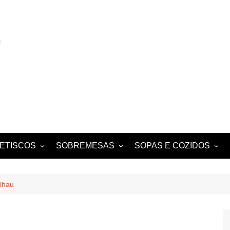
ETISCOS
SOBREMESAS
SOPAS E COZIDOS
MIGAS E AÇORDAS
CONVENTUAIS
COZIDOS
SALADAS
FOLHADOS
ENSOPADOS
lhau
PUDINS E CHEESECAKES
ESTUFADOS
EQUES E
TARTES E TORTAS
GUISADOS
DOCES