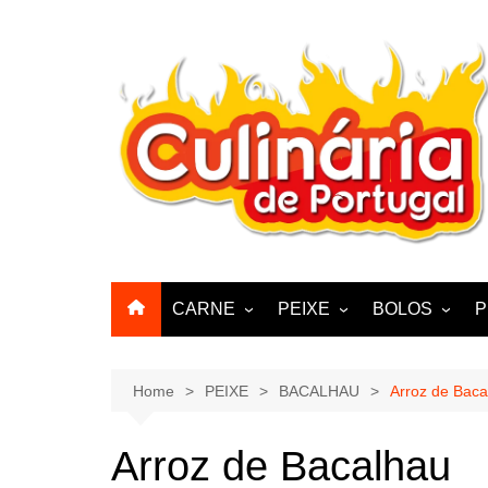
Skip
to
content
CARNE
PEIXE
BOLOS
P
CABRA, CABRITO,
BACALHAU
BOLINHOS
BORREGO
POLVO, LULAS, CHOCO
BISCOITOS
Home
PEIXE
BACALHAU
Arroz de Baca
ENCHIIDOS
SARDINHAS E CARAPAUS
PASTELARIA
PORCO, JAVALI, LEITÃO
Arroz de Bacalhau
PASTEIS, QU
FRANGO, PERÚ, PATO
CUPCAKES