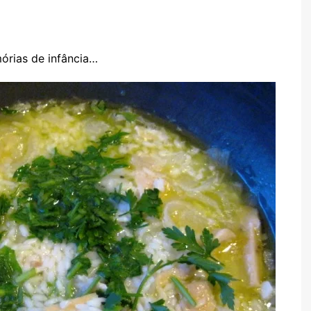
TARTES E TORTAS
DOCES
órias de infância…