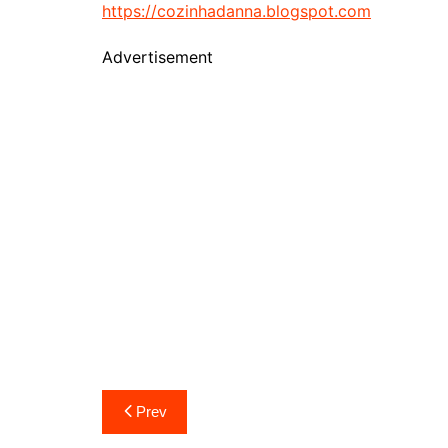
https://cozinhadanna.blogspot.com
Advertisement
Navegação
Prev
de