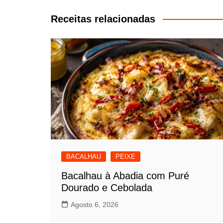
artigos
Receitas relacionadas
BACALHAU
PEIXE
Bacalhau à Abadia com Puré
Dourado e Cebolada
Agosto 6, 2026