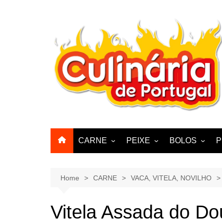
Skip
to
content
CARNE
PEIXE
BOLOS
P
CABRA, CABRITO,
BACALHAU
BOLINHOS
BORREGO
POLVO, LULAS, CHOCO
BISCOITOS
Home
CARNE
VACA, VITELA, NOVILHO
ENCHIIDOS
SARDINHAS E CARAPAUS
PASTELARIA
PORCO, JAVALI, LEITÃO
Vitela Assada do Do
PASTEIS, QU
FRANGO, PERÚ, PATO
CUPCAKES