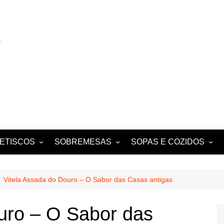
ETISCOS
SOBREMESAS
SOPAS E COZIDOS
MIGAS E AÇORDAS
CONVENTUAIS
COZIDOS
SALADAS
FOLHADOS
ENSOPADOS
Vitela Assada do Douro – O Sabor das Casas antigas
PUDINS E CHEESECAKES
ESTUFADOS
uro – O Sabor das
EQUES E
TARTES E TORTAS
GUISADOS
DOCES