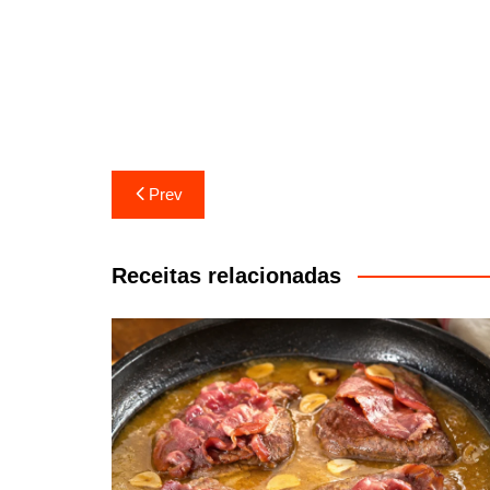
Navegação
Prev
de
artigos
Receitas relacionadas