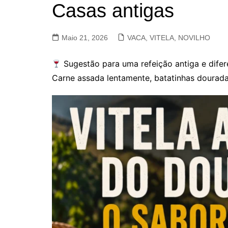
Casas antigas
VACA, VITELA, NOVILHO
COELHO E LEBRE
Maio 21, 2026
VACA, VITELA, NOVILHO
Sugestão para uma refeição antiga e difer
Carne assada lentamente, batatinhas dourada