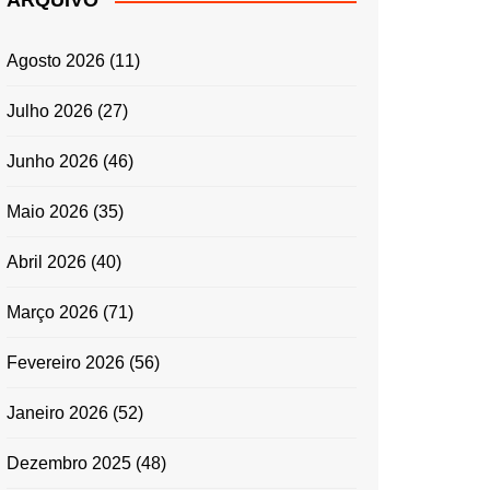
ARQUIVO
ENTRADAS E
ACOMPANHAMENTOS
Agosto 2026
(11)
GRATINADOS
MASSAS
Julho 2026
(27)
SALADAS
Junho 2026
(46)
TEMPEROS
MICRO-ONDAS
Maio 2026
(35)
TRADICIONAL
Abril 2026
(40)
PORTUGUESA
QUICHES
Março 2026
(71)
ÉPOCAS FESTIVAS
PÁSCOA
Fevereiro 2026
(56)
Janeiro 2026
(52)
Dezembro 2025
(48)