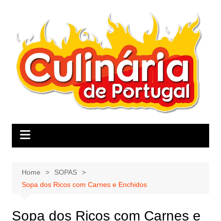
Skip
to
content
Home
SOPAS
Sopa dos Ricos com Carnes e Enchidos
Sopa dos Ricos com Carnes e