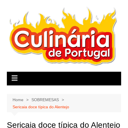
Skip
to
content
Home
SOBREMESAS
Sericaia doce típica do Alentejo
Sericaia doce típica do Alentejo