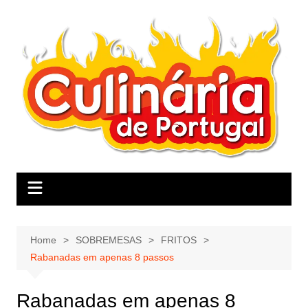
Skip
to
content
Home
SOBREMESAS
FRITOS
Rabanadas em apenas 8 passos
Rabanadas em apenas 8