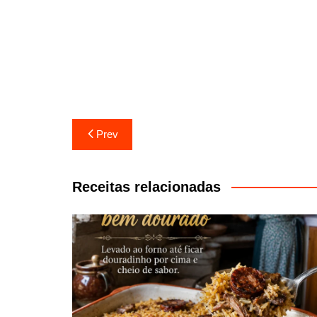
Navegação
Prev
de
artigos
Receitas relacionadas