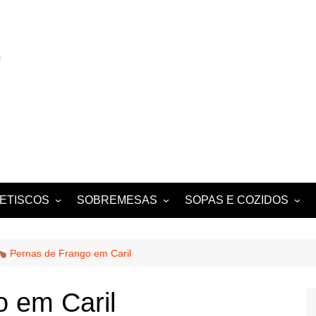
ETISCOS
SOBREMESAS
SOPAS E COZIDOS
MIGAS E AÇORDAS
CONVENTUAIS
COZIDOS
SALADAS
FOLHADOS
ENSOPADOS
Pernas de Frango em Caril
PUDINS E CHEESECAKES
ESTUFADOS
 em Caril
EQUES E
TARTES E TORTAS
GUISADOS
DOCES