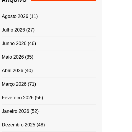
ARQUIVO
ENTRADAS E
ACOMPANHAMENTOS
Agosto 2026
(11)
GRATINADOS
MASSAS
Julho 2026
(27)
SALADAS
Junho 2026
(46)
TEMPEROS
MICRO-ONDAS
Maio 2026
(35)
TRADICIONAL
Abril 2026
(40)
PORTUGUESA
QUICHES
Março 2026
(71)
ÉPOCAS FESTIVAS
PÁSCOA
Fevereiro 2026
(56)
Janeiro 2026
(52)
Dezembro 2025
(48)