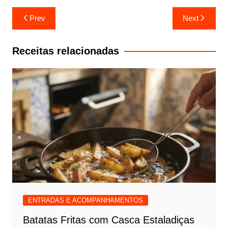
Navegação
Prev
Next
de
artigos
Receitas relacionadas
ENTRADAS E ACOMPANHAMENTOS
Batatas Fritas com Casca Estaladiças