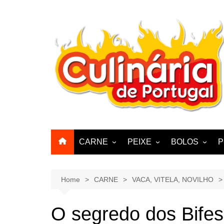
Skip
to
content
CARNE
PEIXE
BOLOS
P
CABRA, CABRITO,
BACALHAU
BOLINHOS
BORREGO
POLVO, LULAS, CHOCO
BISCOITOS
Home
CARNE
VACA, VITELA, NOVILHO
ENCHIIDOS
SARDINHAS E CARAPAUS
PASTELARIA
PORCO, JAVALI, LEITÃO
O segredo dos Bifes
PASTEIS, QU
FRANGO, PERÚ, PATO
CUPCAKES