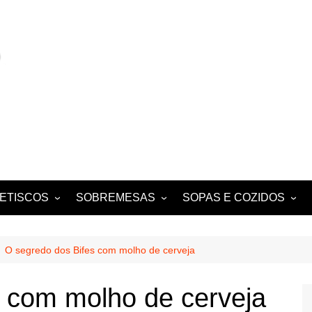
ETISCOS
SOBREMESAS
SOPAS E COZIDOS
MIGAS E AÇORDAS
CONVENTUAIS
COZIDOS
SALADAS
FOLHADOS
ENSOPADOS
O segredo dos Bifes com molho de cerveja
PUDINS E CHEESECAKES
ESTUFADOS
 com molho de cerveja
EQUES E
TARTES E TORTAS
GUISADOS
DOCES