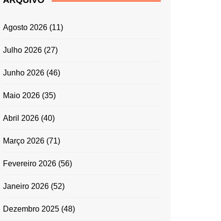
ARQUIVO
ENTRADAS E
ACOMPANHAMENTOS
Agosto 2026
(11)
GRATINADOS
MASSAS
Julho 2026
(27)
SALADAS
Junho 2026
(46)
TEMPEROS
MICRO-ONDAS
Maio 2026
(35)
TRADICIONAL
Abril 2026
(40)
PORTUGUESA
QUICHES
Março 2026
(71)
ÉPOCAS FESTIVAS
PÁSCOA
Fevereiro 2026
(56)
Janeiro 2026
(52)
Dezembro 2025
(48)