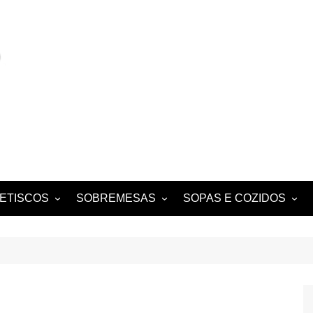
ETISCOS
SOBREMESAS
SOPAS E COZIDOS
MIGAS E AÇORDAS
CONVENTUAIS
COZIDOS
SALADAS
FOLHADOS
ENSOPADOS
PUDINS E CHEESECAKES
ESTUFADOS
EQUES E
TARTES E TORTAS
GUISADOS
DOCES