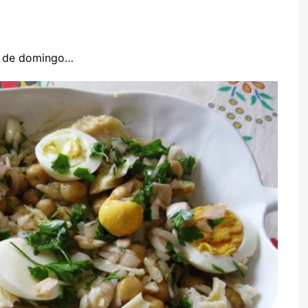
TARTES E TORTAS
DOCES
o de domingo…