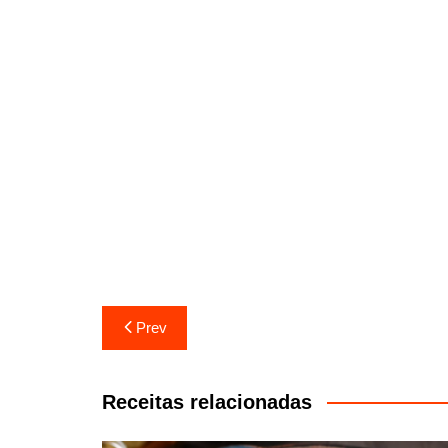
Navegação
Prev
de
artigos
Receitas relacionadas