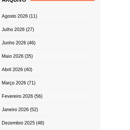
ARQUIVO
ENTRADAS E
ACOMPANHAMENTOS
Agosto 2026
(11)
GRATINADOS
MASSAS
Julho 2026
(27)
SALADAS
Junho 2026
(46)
TEMPEROS
MICRO-ONDAS
Maio 2026
(35)
TRADICIONAL
Abril 2026
(40)
PORTUGUESA
QUICHES
Março 2026
(71)
ÉPOCAS FESTIVAS
PÁSCOA
Fevereiro 2026
(56)
Janeiro 2026
(52)
Dezembro 2025
(48)