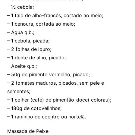
– ½ cebola;
– 1 talo de alho-francês, cortado ao meio;
– 1 cenoura, cortada ao meio;
– Água q.b.;
– 1 cebola, picada;
– 2 folhas de louro;
– 1 dente de alho, picado;
– Azeite q.b.;
– 50g de pimento vermelho, picado;
– 2 tomates maduros, picados, sem pele e
sementes;
– 1 colher (café) de pimentão-doce( colorau);
– 180g de cotovelinhos;
– 1 raminho de coentro ou hortelã.
Massada de Peixe