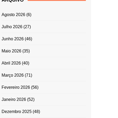
ARQUIVO
ENTRADAS E
ACOMPANHAMENTOS
Agosto 2026
(6)
GRATINADOS
MASSAS
Julho 2026
(27)
SALADAS
Junho 2026
(46)
TEMPEROS
MICRO-ONDAS
Maio 2026
(35)
TRADICIONAL
Abril 2026
(40)
PORTUGUESA
QUICHES
Março 2026
(71)
ÉPOCAS FESTIVAS
PÁSCOA
Fevereiro 2026
(56)
Janeiro 2026
(52)
Dezembro 2025
(48)