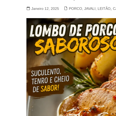
VACA, VITELA, NOVILHO
Janeiro 12, 2025
PORCO, JAVALI, LEITÃO
,
C
COELHO E LEBRE