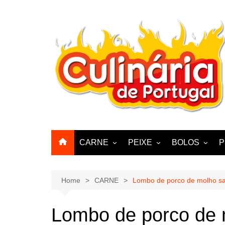
Skip
to
content
CARNE
PEIXE
BOLOS
P
CABRA, CABRITO,
BACALHAU
BOLINHOS
BORREGO
POLVO, LULAS, CHOCO
BISCOITOS
Home
CARNE
Lombo de porco de molho s
ENCHIIDOS
SARDINHAS E CARAPAUS
PASTELARIA
PORCO, JAVALI, LEITÃO
Lombo de porco de 
PASTEIS, QU
FRANGO, PERÚ, PATO
CUPCAKES