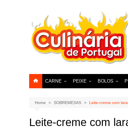
Skip
to
content
CARNE
PEIXE
BOLOS
P
CABRA, CABRITO,
BACALHAU
BOLINHOS
BORREGO
POLVO, LULAS, CHOCO
BISCOITOS
Home
SOBREMESAS
Leite-creme com lara
ENCHIIDOS
SARDINHAS E CARAPAUS
PASTELARIA
PORCO, JAVALI, LEITÃO
Leite-creme com lar
PASTEIS, QU
FRANGO, PERÚ, PATO
CUPCAKES