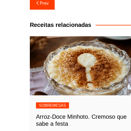
Navegação
Prev
de
artigos
Receitas relacionadas
SOBREMESAS
Arroz-Doce Minhoto. Cremoso que
sabe a festa