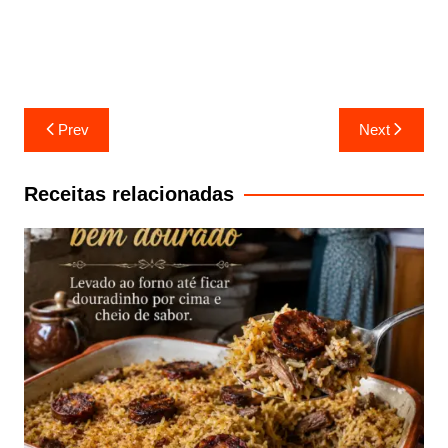
Navegação
Prev
Next
de
artigos
Receitas relacionadas