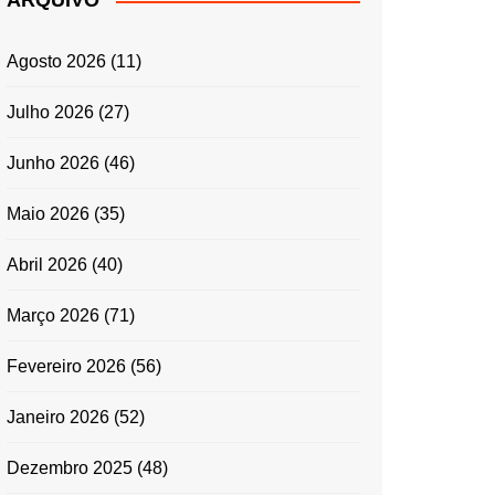
ARQUIVO
ENTRADAS E
ACOMPANHAMENTOS
Agosto 2026
(11)
GRATINADOS
MASSAS
Julho 2026
(27)
SALADAS
Junho 2026
(46)
TEMPEROS
MICRO-ONDAS
Maio 2026
(35)
TRADICIONAL
Abril 2026
(40)
PORTUGUESA
QUICHES
Março 2026
(71)
ÉPOCAS FESTIVAS
PÁSCOA
Fevereiro 2026
(56)
Janeiro 2026
(52)
Dezembro 2025
(48)