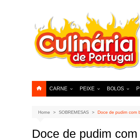
Skip
to
content
CARNE
PEIXE
BOLOS
P
CABRA, CABRITO,
BACALHAU
BOLINHOS
BORREGO
POLVO, LULAS, CHOCO
BISCOITOS
Home
SOBREMESAS
Doce de pudim com b
ENCHIIDOS
SARDINHAS E CARAPAUS
PASTELARIA
PORCO, JAVALI, LEITÃO
Doce de pudim com 
PASTEIS, QU
FRANGO, PERÚ, PATO
CUPCAKES