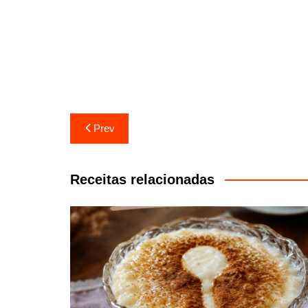
Navegação
Prev
de
artigos
Receitas relacionadas