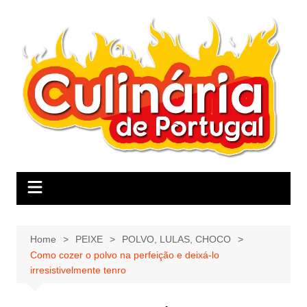
Skip
to
content
Home
PEIXE
POLVO, LULAS, CHOCO
Como cozer o polvo na perfeição e deixá-lo
irresistivelmente tenro