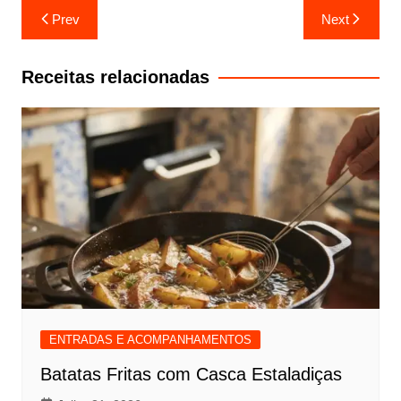
Navegação
Prev
Next
de
artigos
Receitas relacionadas
ENTRADAS E ACOMPANHAMENTOS
Batatas Fritas com Casca Estaladiças