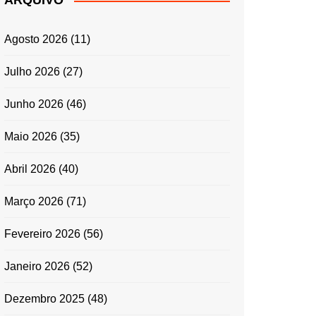
ARQUIVO
ENTRADAS E
ACOMPANHAMENTOS
Agosto 2026
(11)
GRATINADOS
MASSAS
Julho 2026
(27)
SALADAS
Junho 2026
(46)
TEMPEROS
MICRO-ONDAS
Maio 2026
(35)
TRADICIONAL
Abril 2026
(40)
PORTUGUESA
QUICHES
Março 2026
(71)
ÉPOCAS FESTIVAS
PÁSCOA
Fevereiro 2026
(56)
Janeiro 2026
(52)
Dezembro 2025
(48)