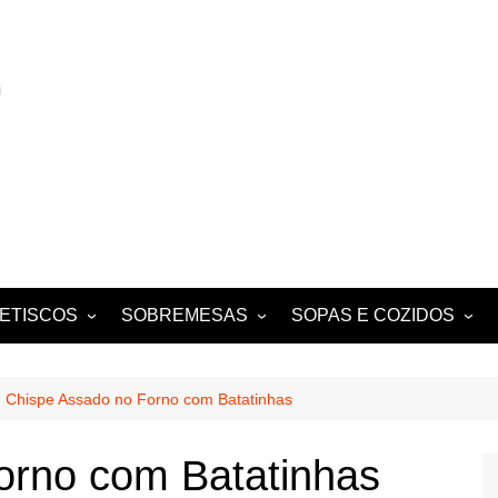
ETISCOS
SOBREMESAS
SOPAS E COZIDOS
MIGAS E AÇORDAS
CONVENTUAIS
COZIDOS
SALADAS
FOLHADOS
ENSOPADOS
Chispe Assado no Forno com Batatinhas
PUDINS E CHEESECAKES
ESTUFADOS
orno com Batatinhas
EQUES E
TARTES E TORTAS
GUISADOS
DOCES