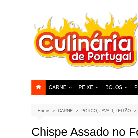
Skip
to
content
CARNE
PEIXE
BOLOS
P
CABRA, CABRITO,
BACALHAU
BOLINHOS
BORREGO
POLVO, LULAS, CHOCO
BISCOITOS
Home
CARNE
PORCO, JAVALI, LEITÃO
ENCHIIDOS
SARDINHAS E CARAPAUS
PASTELARIA
PORCO, JAVALI, LEITÃO
Chispe Assado no F
PASTEIS, QU
FRANGO, PERÚ, PATO
CUPCAKES