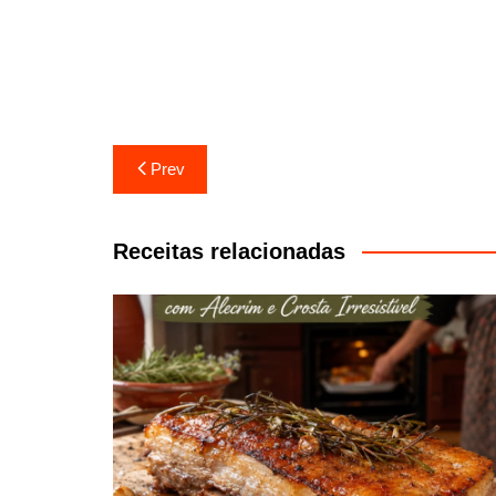
Navegação
Prev
de
artigos
Receitas relacionadas