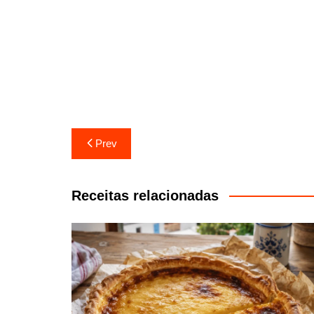
Navegação
Prev
de
artigos
Receitas relacionadas