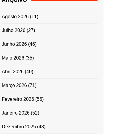
ARQUIVO
ENTRADAS E
ACOMPANHAMENTOS
Agosto 2026
(11)
GRATINADOS
MASSAS
Julho 2026
(27)
SALADAS
Junho 2026
(46)
TEMPEROS
MICRO-ONDAS
Maio 2026
(35)
TRADICIONAL
Abril 2026
(40)
PORTUGUESA
QUICHES
Março 2026
(71)
ÉPOCAS FESTIVAS
PÁSCOA
Fevereiro 2026
(56)
Janeiro 2026
(52)
Dezembro 2025
(48)