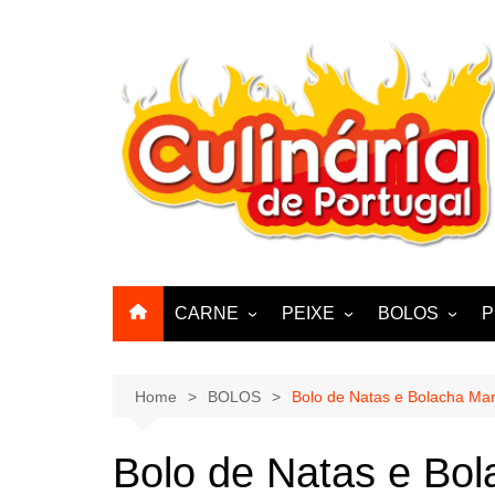
Skip
to
content
CARNE
PEIXE
BOLOS
P
CABRA, CABRITO,
BACALHAU
BOLINHOS
BORREGO
POLVO, LULAS, CHOCO
BISCOITOS
Home
BOLOS
Bolo de Natas e Bolacha Mar
ENCHIIDOS
SARDINHAS E CARAPAUS
PASTELARIA
PORCO, JAVALI, LEITÃO
Bolo de Natas e Bol
PASTEIS, QU
FRANGO, PERÚ, PATO
CUPCAKES