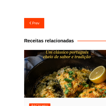
Navegação
Prev
de
artigos
Receitas relacionadas
BACALHAU