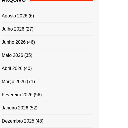
ARQUIVO
ENTRADAS E
ACOMPANHAMENTOS
Agosto 2026
(6)
GRATINADOS
MASSAS
Julho 2026
(27)
SALADAS
Junho 2026
(46)
TEMPEROS
MICRO-ONDAS
Maio 2026
(35)
TRADICIONAL
Abril 2026
(40)
PORTUGUESA
QUICHES
Março 2026
(71)
ÉPOCAS FESTIVAS
PÁSCOA
Fevereiro 2026
(56)
Janeiro 2026
(52)
Dezembro 2025
(48)