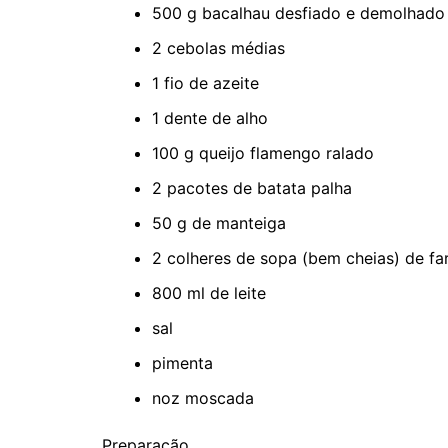
500 g bacalhau desfiado e demolhado
2 cebolas médias
1 fio de azeite
1 dente de alho
100 g queijo flamengo ralado
2 pacotes de batata palha
50 g de manteiga
2 colheres de sopa (bem cheias) de fa
800 ml de leite
sal
pimenta
noz moscada
Preparação