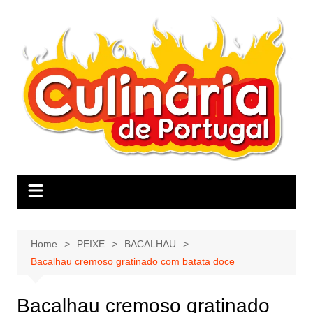
Skip
to
content
Home
PEIXE
BACALHAU
Bacalhau cremoso gratinado com batata doce
Bacalhau cremoso gratinado