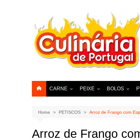
Skip
to
content
CARNE
PEIXE
BOLOS
P
CABRA, CABRITO,
BACALHAU
BOLINHOS
BORREGO
POLVO, LULAS, CHOCO
BISCOITOS
Home
PETISCOS
Arroz de Frango com Esp
ENCHIIDOS
SARDINHAS E CARAPAUS
PASTELARIA
PORCO, JAVALI, LEITÃO
Arroz de Frango com
PASTEIS, QU
FRANGO, PERÚ, PATO
CUPCAKES