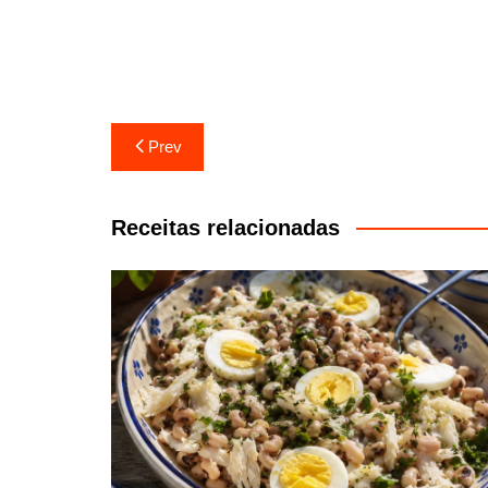
Navegação
Prev
de
artigos
Receitas relacionadas