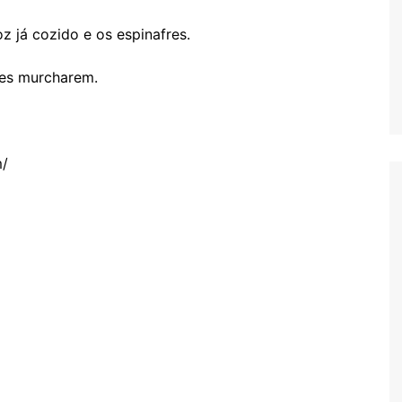
oz já cozido e os espinafres.
res murcharem.
m/