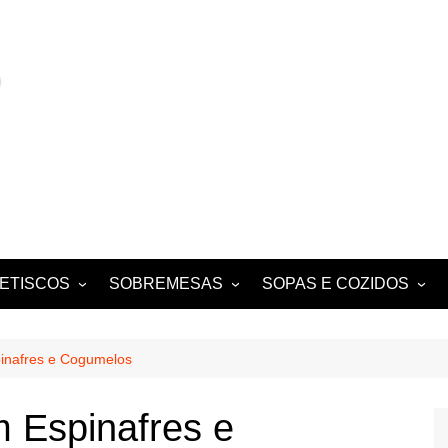
ETISCOS
SOBREMESAS
SOPAS E COZIDOS
MIGAS E AÇORDAS
CONVENTUAIS
COZIDOS
SALADAS
FOLHADOS
ENSOPADOS
inafres e Cogumelos
PUDINS E CHEESECAKES
ESTUFADOS
 Espinafres e
EQUES E
TARTES E TORTAS
GUISADOS
DOCES