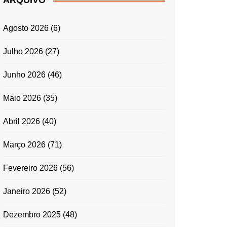
ARQUIVO
ENTRADAS E
ACOMPANHAMENTOS
Agosto 2026
(6)
GRATINADOS
MASSAS
Julho 2026
(27)
SALADAS
Junho 2026
(46)
TEMPEROS
MICRO-ONDAS
Maio 2026
(35)
TRADICIONAL
Abril 2026
(40)
PORTUGUESA
QUICHES
Março 2026
(71)
ÉPOCAS FESTIVAS
PÁSCOA
Fevereiro 2026
(56)
Janeiro 2026
(52)
Dezembro 2025
(48)