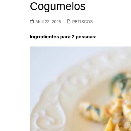
Cogumelos
VACA, VITELA, NOVILHO
COELHO E LEBRE
Abril 22, 2025
PETISCOS
Ingredientes para 2 pessoas: