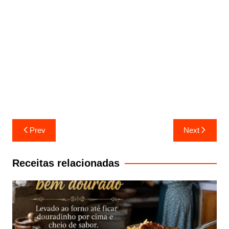
Navegação
Prev
Next
de
artigos
Receitas relacionadas