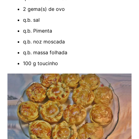
2 gema(s) de ovo
q.b. sal
q.b. Pimenta
q.b. noz moscada
q.b. massa folhada
100 g toucinho