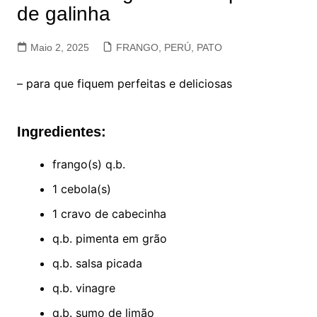
de galinha
Maio 2, 2025
FRANGO, PERÚ, PATO
– para que fiquem perfeitas e deliciosas
Ingredientes:
frango(s) q.b.
1 cebola(s)
1 cravo de cabecinha
q.b. pimenta em grão
q.b. salsa picada
q.b. vinagre
q.b. sumo de limão