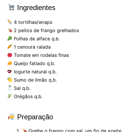
Ingredientes
4 tortilhas/wraps
2 peitos de frango grelhados
Folhas de alface q.b.
1 cenoura ralada
Tomate em rodelas finas
Queijo fatiado q.b.
Iogurte natural q.b.
Sumo de limão q.b.
Sal q.b.
Orégãos q.b.
Preparação
Grelhe o frango com sal, um fio de azeite