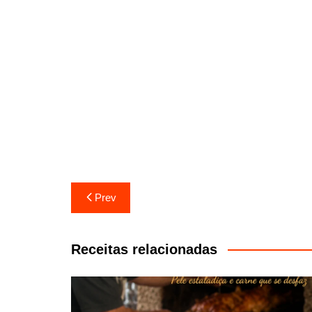
Navegação
Prev
de
artigos
Receitas relacionadas