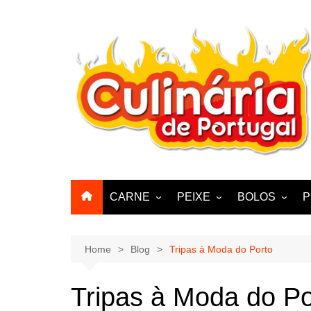
Skip
to
content
CARNE
PEIXE
BOLOS
P
CABRA, CABRITO,
BACALHAU
BOLINHOS
BORREGO
POLVO, LULAS, CHOCO
BISCOITOS
Home
Blog
Tripas à Moda do Porto
ENCHIIDOS
SARDINHAS E CARAPAUS
PASTELARIA
PORCO, JAVALI, LEITÃO
Tripas à Moda do Po
PASTEIS, QU
FRANGO, PERÚ, PATO
CUPCAKES