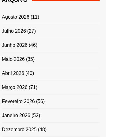
ARQUIVO
ENTRADAS E
ACOMPANHAMENTOS
Agosto 2026
(11)
GRATINADOS
MASSAS
Julho 2026
(27)
SALADAS
Junho 2026
(46)
TEMPEROS
MICRO-ONDAS
Maio 2026
(35)
TRADICIONAL
Abril 2026
(40)
PORTUGUESA
QUICHES
Março 2026
(71)
ÉPOCAS FESTIVAS
PÁSCOA
Fevereiro 2026
(56)
Janeiro 2026
(52)
Dezembro 2025
(48)