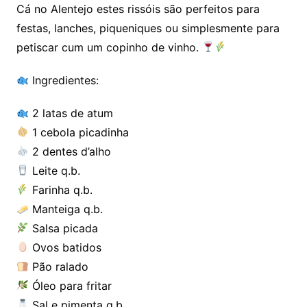
Cá no Alentejo estes rissóis são perfeitos para
festas, lanches, piqueniques ou simplesmente para
petiscar cum um copinho de vinho.
Ingredientes:
2 latas de atum
1 cebola picadinha
2 dentes d’alho
Leite q.b.
Farinha q.b.
Manteiga q.b.
Salsa picada
Ovos batidos
Pão ralado
Óleo para fritar
Sal e pimenta q.b.